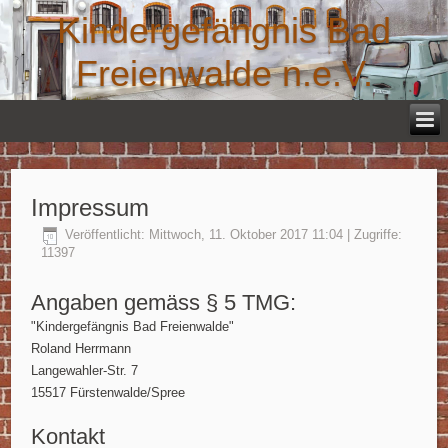
Kindergefängnis Bad
Freienwalde n.e.V.
Impressum
Veröffentlicht: Mittwoch, 11. Oktober 2017 11:04
| Zugriffe:
11397
Angaben gemäss § 5 TMG:
"Kindergefängnis Bad Freienwalde"
Roland Herrmann
Langewahler-Str. 7
15517 Fürstenwalde/Spree
Kontakt