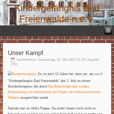
Kindergefängnis Bad
Freienwalde n.e.V.
Unser Kampf
Veröffentlicht: Donnerstag, 23. Mai 2024 21:30
| Zugriffe:
1751
Es ist jetzt 12 Jahre her, dass wir als n.e.V
"Kindergefängnis Bad Freienwalde" das 1. Mal an einem
Bundeskongress der durch
Die Beauftragte des Landes
Brandenburg zur Aufarbeitung der Folgen der kommunistischen
Diktatur
ausgerichtet wurde.
Damals war es Ulrike Poppe. Da under Verein noch nicht so
bekannt war, wurden wir von vielen belächelt und man sagte uns